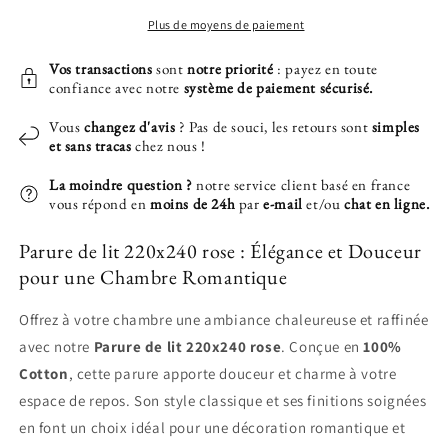
220x240
220x240
rose
rose
Plus de moyens de paiement
Vos transactions
sont
notre priorité
: payez en toute
confiance avec notre
système de paiement sécurisé.
Vous
changez d'avis
? Pas de souci, les retours sont
simples
et sans tracas
chez nous !
La moindre question ?
notre service client basé en france
vous répond en
moins de 24h
par
e-mail
et/ou
chat en ligne.
Parure de lit 220x240 rose : Élégance et Douceur
pour une Chambre Romantique
Offrez à votre chambre une ambiance chaleureuse et raffinée
avec notre
Parure de lit 220x240 rose
. Conçue en
100%
Cotton
, cette parure apporte douceur et charme à votre
espace de repos. Son style classique et ses finitions soignées
en font un choix idéal pour une décoration romantique et