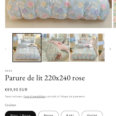
OREA
Parure de lit 220x240 rose
Prix
€89,90 EUR
habituel
Taxes incluses.
Frais d'expédition
calculés à l'étape de paiement.
Couleur
Bleu / Rose
Beige
Kaki
Violet