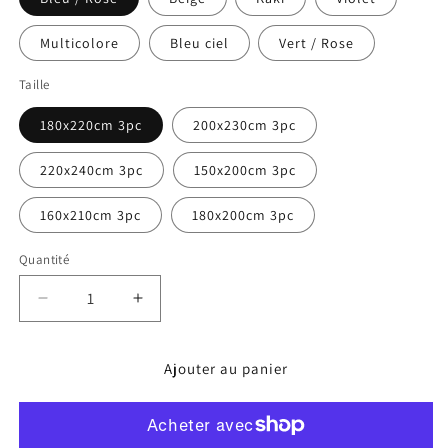
Multicolore
Bleu ciel
Vert / Rose
Taille
180x220cm 3pc
200x230cm 3pc
220x240cm 3pc
150x200cm 3pc
160x210cm 3pc
180x200cm 3pc
Quantité
Réduire
Augmenter
la
la
quantité
quantité
Ajouter au panier
de
de
Parure
Parure
de
de
lit
lit