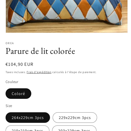
OREA
Parure de lit colorée
Prix
€104,90 EUR
habituel
Taxes incluses.
Frais d'expédition
calculés à l'étape de paiement.
Couleur
Coloré
Size
264x229cm 3pcs
229x229cm 3pcs
210x210cm 3pcs
203x229cm 3pcs